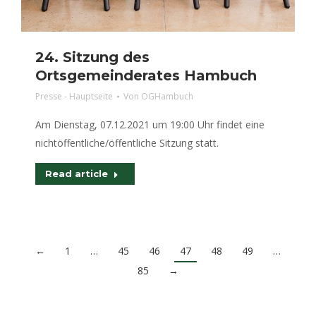
24. Sitzung des
Ortsgemeinderates Hambuch
Presse - Hauptseite
Von
OGHambuch
Am Dienstag, 07.12.2021 um 19:00 Uhr findet eine
nichtöffentliche/öffentliche Sitzung statt.
Read article
←
1
…
45
46
47
48
49
…
85
→