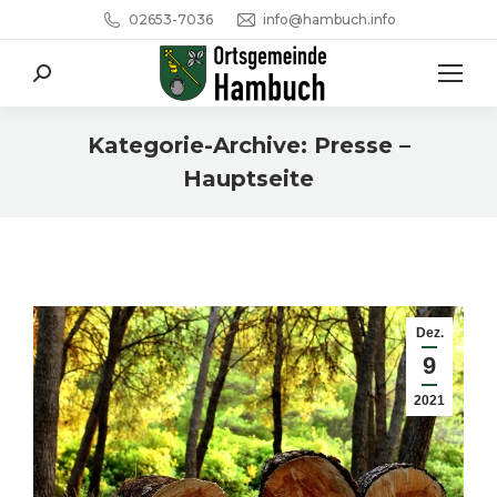
02653-7036
info@hambuch.info
Search:
Kategorie-Archive:
Presse –
Hauptseite
Sie befinden sich hier:
Dez.
9
2021