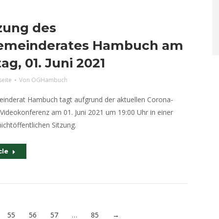
tzung des
emeinderates Hambuch am
ag, 01. Juni 2021
seite
Von
OGHambuch
inderat Hambuch tagt aufgrund der aktuellen Corona-
 Videokonferenz am 01. Juni 2021 um 19:00 Uhr in einer
nichtöffentlichen Sitzung.
cle
55
56
57
…
85
→