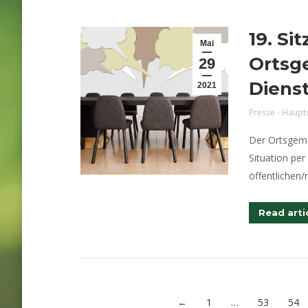
19. Si
Mai
Ortsg
29
Dienst
2021
Presse - Haupt
Der Ortsgeme
Situation per
öffentlichen/
Read arti
←
1
…
53
54