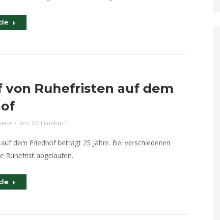
cle
f von Ruhefristen auf dem
hof
seite
Von
OGHambuch
 auf dem Friedhof beträgt 25 Jahre. Bei verschiedenen
ie Ruhefrist abgelaufen.
cle