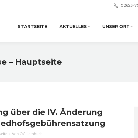
02653-7
STARTSEITE
AKTUELLES
UNSER ORT
se – Hauptseite
ng über die IV. Änderung
riedhofsgebührensatzung
seite
Von
OGHambuch