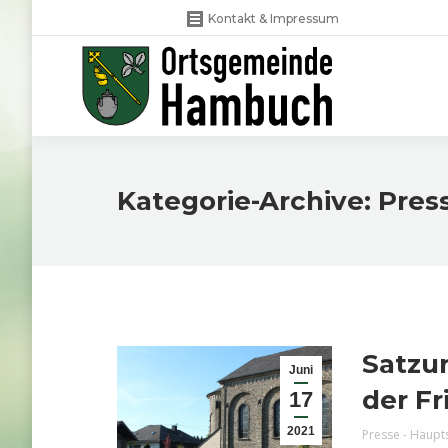
Kontakt & Impressum
Kategorie-Archive:
Pres
Satzu
Juni
der F
17
2021
Presse - Haupt