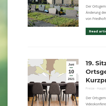
Der Ortsgeme
Änderung der
von Friedhof
Read arti
19. Si
Juni
Ortsg
10
Kurzpr
2021
Presse - Haupt
Der Ortsgeme
Videokonfere