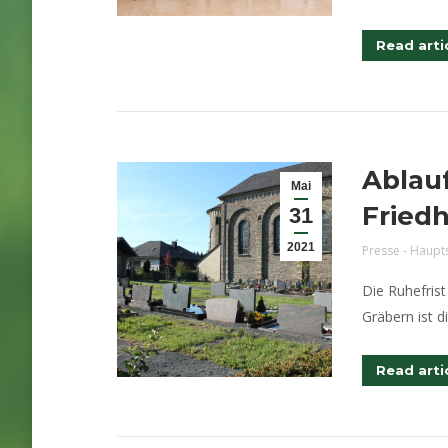
Read arti
Ablau
Mai
Fried
31
2021
Presse - Haupt
Die Ruhefrist
Gräbern ist d
Read arti