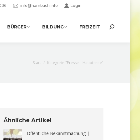
036
info@hambuch.info
Login
BÜRGER
BILDUNG
FREIZEIT
Search:
Sie befinden sich hier:
Start
Kategorie "Presse – Hauptseite"
Ähnliche Artikel
Öffentliche Bekanntmachung |