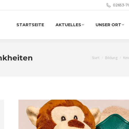
02653-7
STARTSEITE
AKTUELLES
UNSER ORT
nkheiten
Sie befinden sich hie
Start
Bildung
Kin