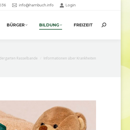
036
info@hambuch.info
Login
BÜRGER
BILDUNG
FREIZEIT
Search:
r:
dergarten Rasselbande
Informationen über Krankheiten