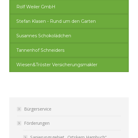
Rolf Weiler GmbH
Stefan Klasen - Rund um den Garten
Susannes Schokolädchen
Tannenhof Schneiders
Wiesen&Tröster Versicherungsmakler
Bürgerservice
Förderungen
Sanierungsgebiet „Ortskern Hambuch“