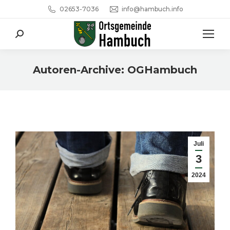
02653-7036
info@hambuch.info
Search:
Autoren-Archive:
OGHambuch
Sie befinden sich hier:
Juli
3
2024