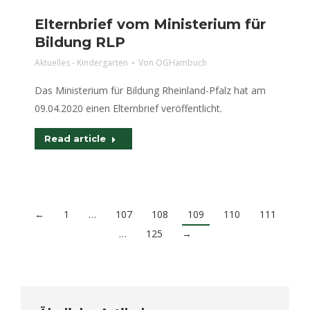
Elternbrief vom Ministerium für
Bildung RLP
Aktuelles - Kindergarten
Von
OGHambuch
Das Ministerium für Bildung Rheinland-Pfalz hat am
09.04.2020 einen Elternbrief veröffentlicht.
Read article
←
1
…
107
108
109
110
111
…
125
→