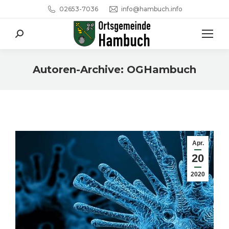
02653-7036
info@hambuch.info
Search:
Autoren-Archive:
OGHambuch
Sie befinden sich hier:
Apr.
20
2020