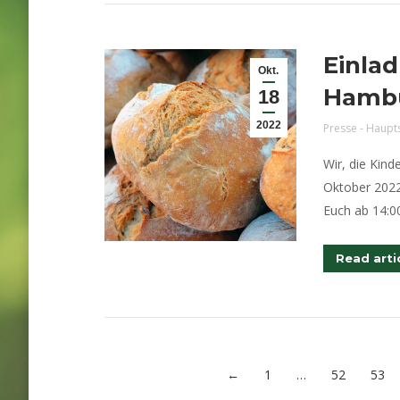
Einla
Okt.
Hambu
18
2022
Presse - Haupt
Wir, die Kin
Oktober 2022
Euch ab 14:00
Read arti
←
1
…
52
53