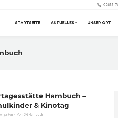
02653-7
STARTSEITE
AKTUELLES
UNSER ORT
mbuch
rtagesstätte Hambuch –
hulkinder & Kinotag
dergarten
Von
OGHambuch