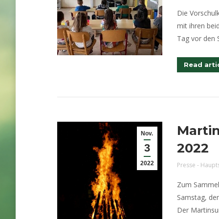
Die Vorschul
mit ihren bei
Tag vor den S
Read arti
Marti
Nov.
2022
3
2022
Presse - Haupt
Zum Sammeln 
Samstag, den
Der Martinsu