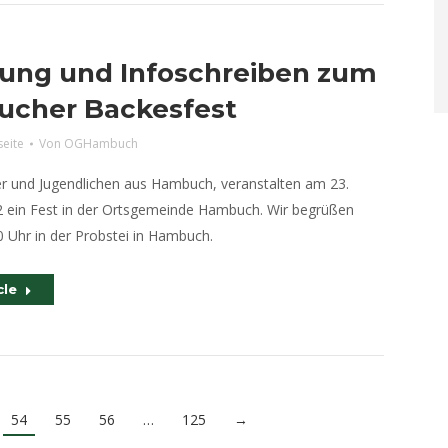
dung und Infoschreiben zum
cher Backesfest
seite
Von
OGHambuch
der und Jugendlichen aus Hambuch, veranstalten am 23.
 ein Fest in der Ortsgemeinde Hambuch. Wir begrüßen
 Uhr in der Probstei in Hambuch.
cle
54
55
56
…
125
→