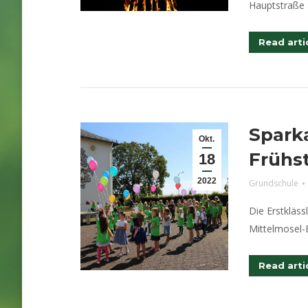
Hauptstraße 
Read arti
Spark
Okt.
Frühs
18
2022
Grundschule
Die Erstkläs
Mittelmosel-
Read arti