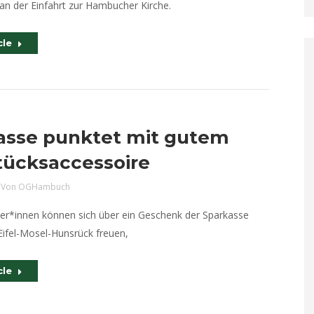
an der Einfahrt zur Hambucher Kirche.
cle
asse punktet mit gutem
tücksaccessoire
Von
OGHambuch
sler*innen können sich über ein Geschenk der Sparkasse
Eifel-Mosel-Hunsrück freuen,
cle