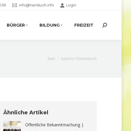
036
info@hambuch.info
Login
BÜRGER
BILDUNG
FREIZEIT
Search:
Sie befinden sich hier:
Start
Autor/in OGHambuch
Ähnliche Artikel
Öffentliche Bekanntmachung |