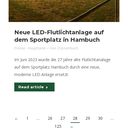
Neue LED-Flutlichtanlage auf
dem Sportplatz in Hambuch
Presse - Hauptseite
Von
OGHambuch
Im Juni 2023 wurde die 27 Jahre alte Flutlichtanalage
auf dem Sportplatz Hambuch durch eine neue,
moderne LED-Anlage ersetzt.
Read article
←
1
…
26
27
28
29
30
…
125
→