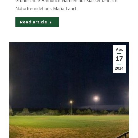
Grundschule Hambuch-Gamlen auf Klassenfahrt im
Naturfreundehaus Maria Laach.
Read article
Apr.
17
2024