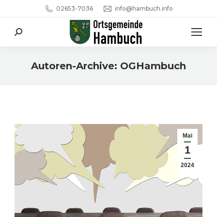
02653-7036
info@hambuch.info
Search:
Autoren-Archive:
OGHambuch
Sie befinden sich hier:
Mai
1
2024