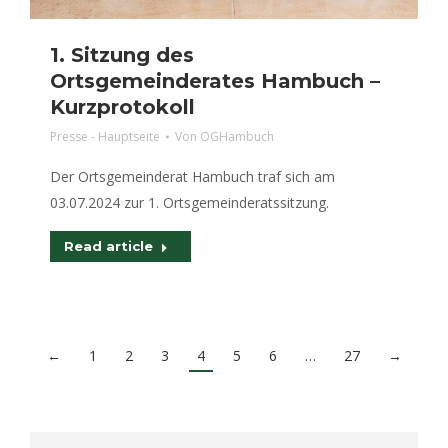
1. Sitzung des
Ortsgemeinderates Hambuch –
Kurzprotokoll
Presse - Hauptseite
Von
OGHambuch
Der Ortsgemeinderat Hambuch traf sich am
03.07.2024 zur 1. Ortsgemeinderatssitzung.
Read article
←
1
2
3
4
5
6
…
27
→