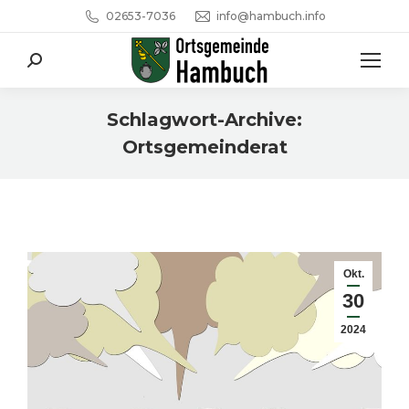
02653-7036
info@hambuch.info
Search:
Schlagwort-Archive:
Ortsgemeinderat
Sie befinden sich hier:
Okt.
30
2024