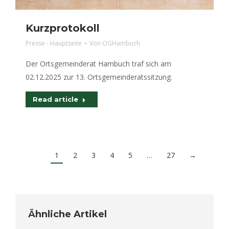
Kurzprotokoll
Presse - Hauptseite
Von
OGHambuch
Der Ortsgemeinderat Hambuch traf sich am
02.12.2025 zur 13. Ortsgemeinderatssitzung.
Read article
1
2
3
4
5
…
27
→
Ähnliche Artikel