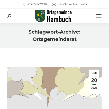
02653-7036
info@hambuch.info
Search:
Schlagwort-Archive:
Ortsgemeinderat
Sie befinden sich hier:
Juli
20
2026