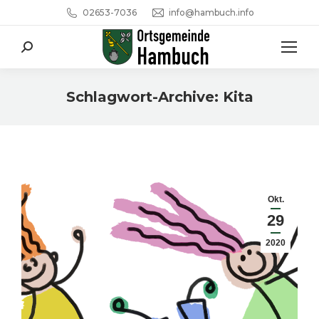
02653-7036
info@hambuch.info
Search:
Schlagwort-Archive:
Kita
Sie befinden sich hier:
Okt.
29
2020