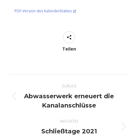
PDF-Version des Kalenderblattes
Teilen
Kommentarnavigation
ZURÜCK
Abwasserwerk erneuert die
Vorheriger
Kanalanschlüsse
Beitrag:
NÄCHSTES
Schließtage 2021
Nächster