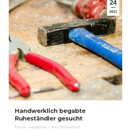
24
2021
Handwerklich begabte
Ruheständler gesucht
Presse - Hauptseite
Von
OGHambuch