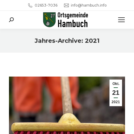
02653-7036
info@hambuch.info
Search:
Jahres-Archive:
2021
Sie befinden sich hier:
Okt.
21
2021