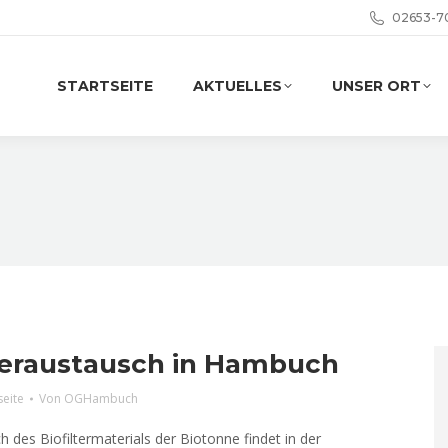
02653-7
STARTSEITE
AKTUELLES
UNSER ORT
lteraustausch in Hambuch
seite
Von
OGHambuch
 des Biofiltermaterials der Biotonne findet in der