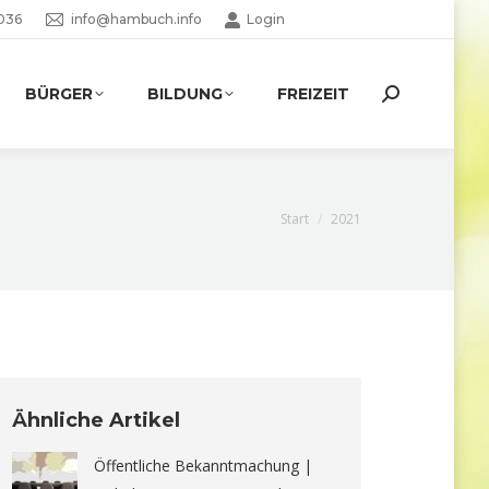
036
info@hambuch.info
Login
BÜRGER
BILDUNG
FREIZEIT
Search:
Sie befinden sich hier:
Start
2021
Ähnliche Artikel
Öffentliche Bekanntmachung |