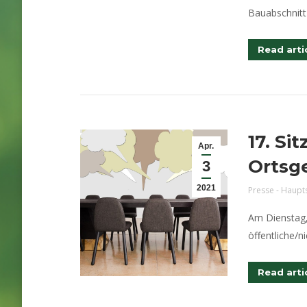
Bauabschnitt
Read arti
17. Si
Apr.
Ortsg
3
2021
Presse - Haupt
Am Dienstag,
öffentliche/ni
Read arti