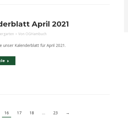
erblatt April 2021
dergarten
Von
OGHambuch
ie unser Kalenderblatt für April 2021.
cle
16
17
18
…
23
→