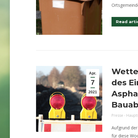
Ortsgemeinde
Read arti
Wette
Apr.
des E
7
Asphal
2021
Bauab
Presse - Haupt
Aufgrund der 
für diese Woc