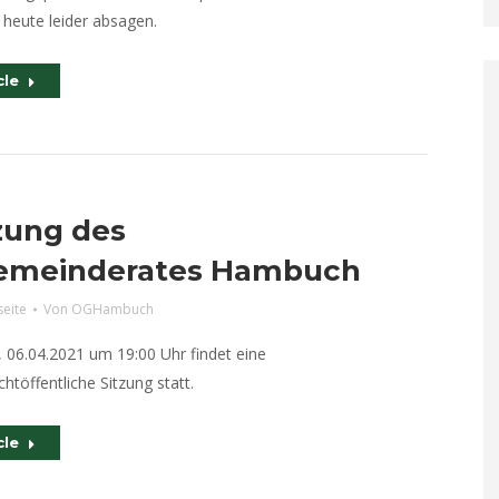
 heute leider absagen.
cle
tzung des
emeinderates Hambuch
seite
Von
OGHambuch
 06.04.2021 um 19:00 Uhr findet eine
chtöffentliche Sitzung statt.
cle