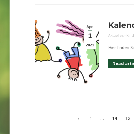
Kalend
Apr.
1
Aktuelles - Kin
2021
Hier finden S
Read arti
←
1
…
14
15