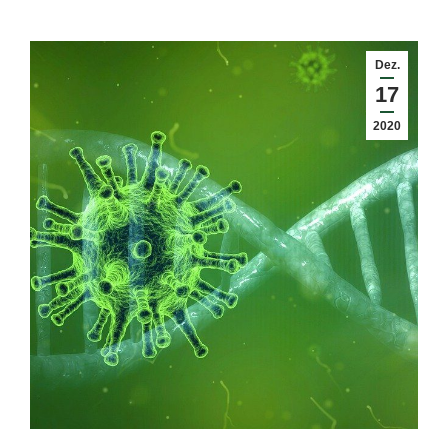
Dez.
17
2020