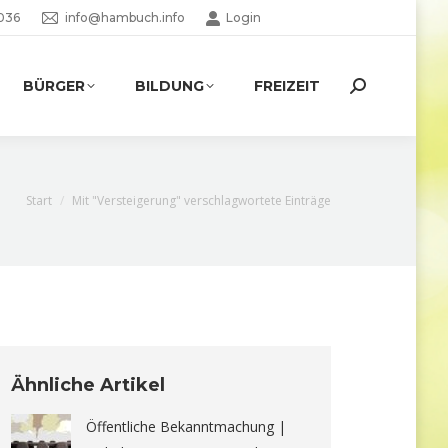
036
info@hambuch.info
Login
BÜRGER
BILDUNG
FREIZEIT
Search:
Sie befinden sich hier:
Start
Mit "Versteigerung" verschlagwortete Einträge
Ähnliche Artikel
Öffentliche Bekanntmachung |