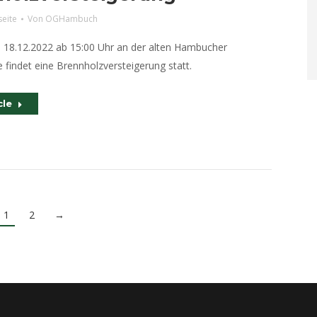
seite
Von
OGHambuch
18.12.2022 ab 15:00 Uhr an der alten Hambucher
findet eine Brennholzversteigerung statt.
cle
1
2
→