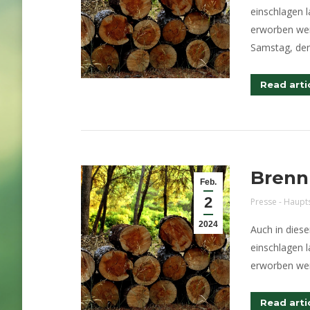
einschlagen l
erworben wer
Samstag, den
Read arti
Brenn
Feb.
2
Presse - Haupt
2024
Auch in dies
einschlagen l
erworben we
Read arti