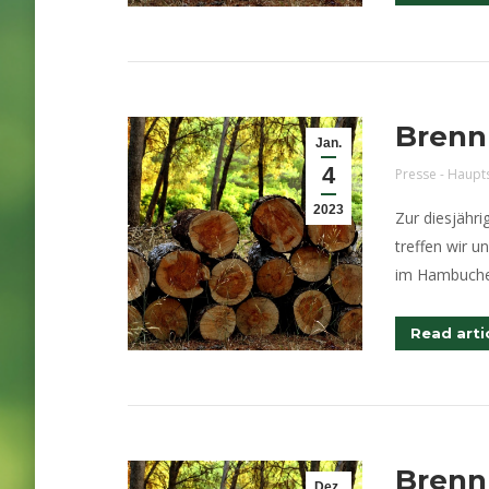
Brenn
Jan.
4
Presse - Haupt
2023
Zur diesjähr
treffen wir 
im Hambuche
Read arti
Brenn
Dez.