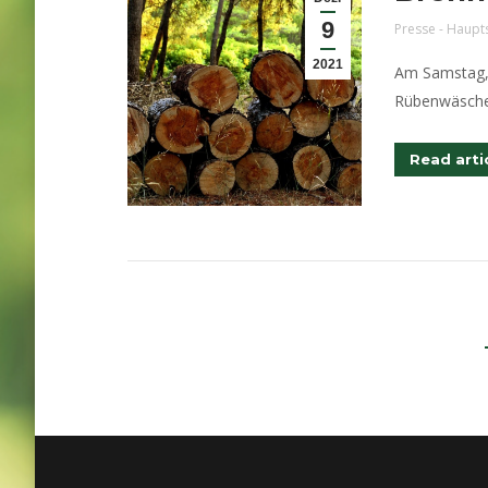
9
Presse - Haupt
2021
Am Samstag, 
Rübenwäsche 
Read arti