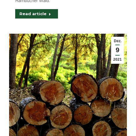
Hambucher Wald.
Read article
Dez.
9
2021