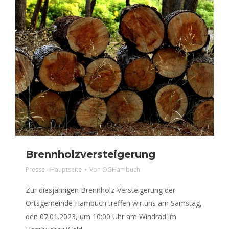
Brennholzversteigerung
Presse - Hauptseite
Von
OGHambuch
Zur diesjährigen Brennholz-Versteigerung der
Ortsgemeinde Hambuch treffen wir uns am Samstag,
den 07.01.2023, um 10:00 Uhr am Windrad im