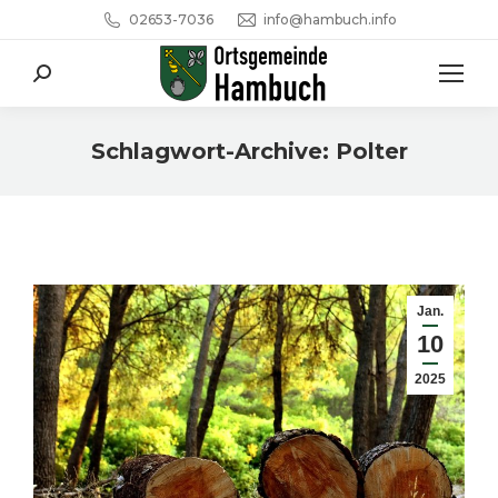
02653-7036
info@hambuch.info
Search:
Schlagwort-Archive:
Polter
Sie befinden sich hier:
Jan.
10
2025