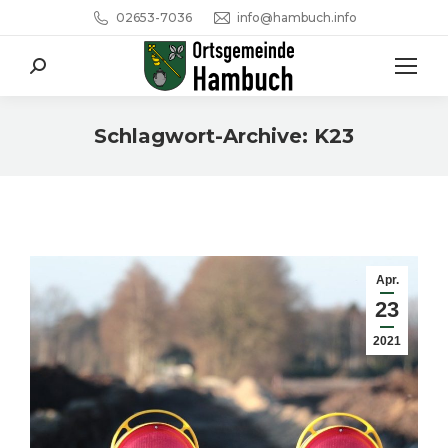
02653-7036
info@hambuch.info
Search:
Schlagwort-Archive:
K23
Sie befinden sich hier:
Apr.
23
2021