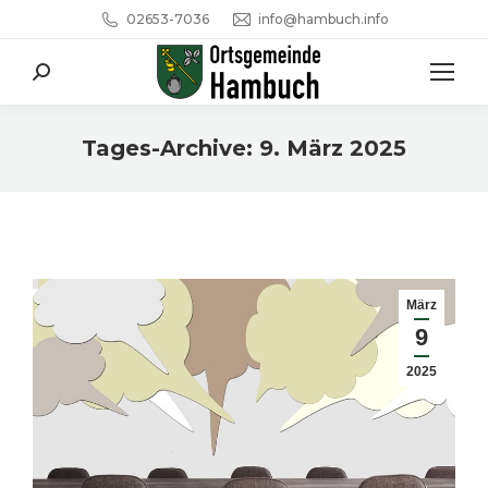
02653-7036
info@hambuch.info
Search:
Tages-Archive:
9. März 2025
Sie befinden sich hier:
März
9
2025