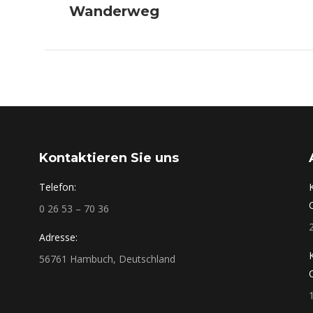
Wanderweg
Beitrag:
Kontaktieren Sie uns
Telefon:
0 26 53 – 70 36
Adresse:
56761 Hambuch, Deutschland