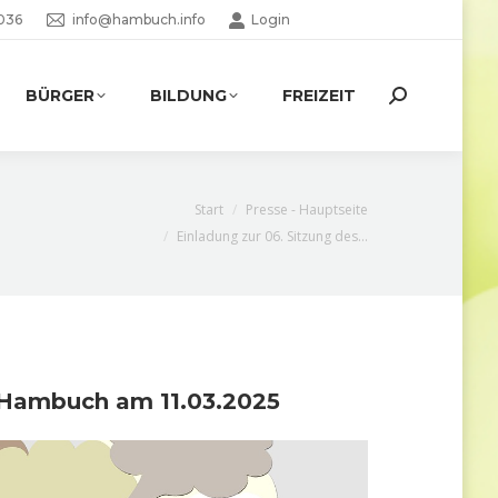
036
info@hambuch.info
Login
BÜRGER
BILDUNG
FREIZEIT
Search:
Sie befinden sich hier:
Start
Presse - Hauptseite
Einladung zur 06. Sitzung des…
 Hambuch am 11.03.2025