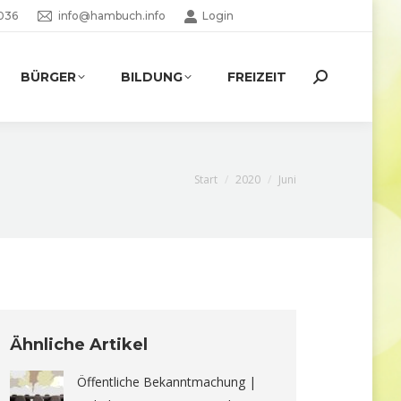
036
info@hambuch.info
Login
BÜRGER
BILDUNG
FREIZEIT
Search:
Sie befinden sich hier:
Start
2020
Juni
Ähnliche Artikel
Öffentliche Bekanntmachung |