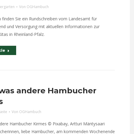
dergarten
Von
OGHambuch
 finden Sie ein Rundschreiben vom Landesamt für
end und Versorgung mit aktuellen Informationen zur
itas in Rheinland-Pfalz.
cle
twas andere Hambucher
s
seite
Von
OGHambuch
dere Hambucher Kirmes © Pixabay, Artturi Mäntysaari
cherinnen, liebe Hambucher, am kommenden Wochenende