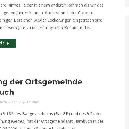
sere Kirmes, leider in einem anderen Rahmen als wir das
angenen Jahren kennen. Auch wenn in der Corona-
einigen Bereichen wieder Lockerungen eingetreten sind,
in diesem Jahr zu unserem großen Bedauern die…
cle
ng der Ortsgemeinde
uch
seite
Von
OGHambuch
n § 132 des Baugesetzbuchs (BauGB) und des § 24 der
nung (GemO) hat der Ortsgemeinderat Hambuch in der
2.06.2020 folgende Satzung beschlossen…