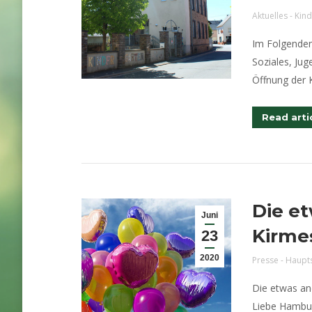
Aktuelles - Kin
Im Folgenden
Soziales, Jug
Öffnung der K
Read arti
Die e
Juni
Kirme
23
2020
Presse - Haupt
Die etwas an
Liebe Hambu