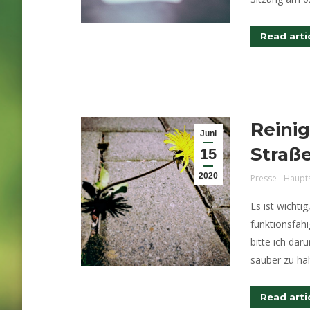
Read arti
Reini
Juni
Straß
15
2020
Presse - Haupt
Es ist wichti
funktionsfähi
bitte ich dar
sauber zu hal
Read arti