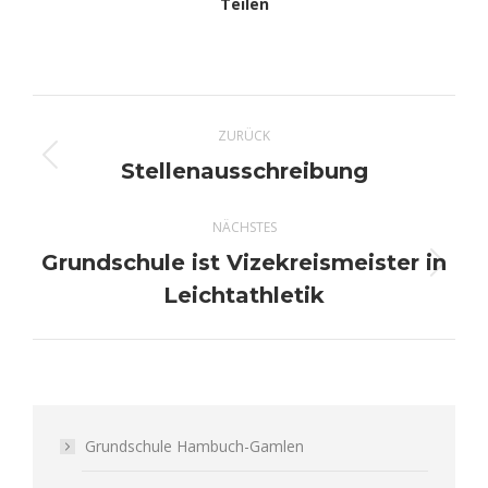
Teilen
Kommentarnavigation
ZURÜCK
Stellenausschreibung
Vorheriger
Beitrag:
NÄCHSTES
Grundschule ist Vizekreismeister in
Nächster
Leichtathletik
Beitrag:
Grundschule Hambuch-Gamlen