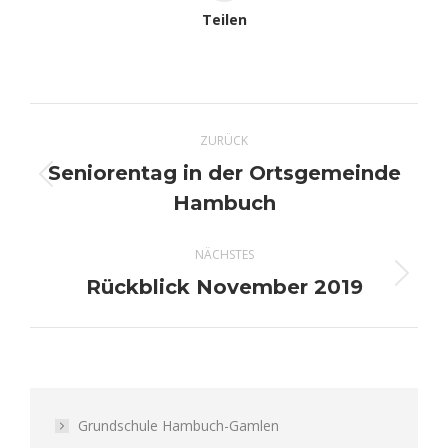
Teilen
Kommentarnavigation
ZURÜCK
Seniorentag in der Ortsgemeinde
Vorheriger
Hambuch
Beitrag:
NÄCHSTES
Rückblick November 2019
Nächster
Beitrag:
Grundschule Hambuch-Gamlen