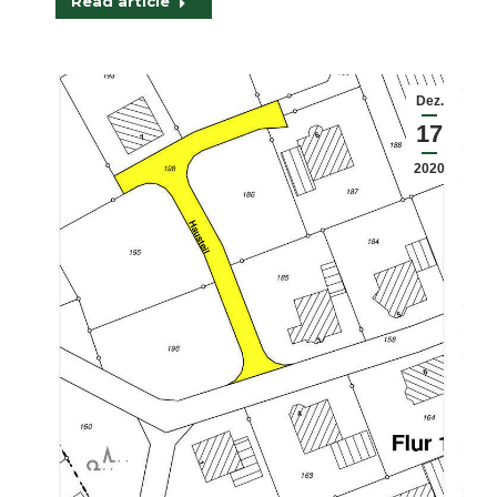
Read article
Dez.
17
2020