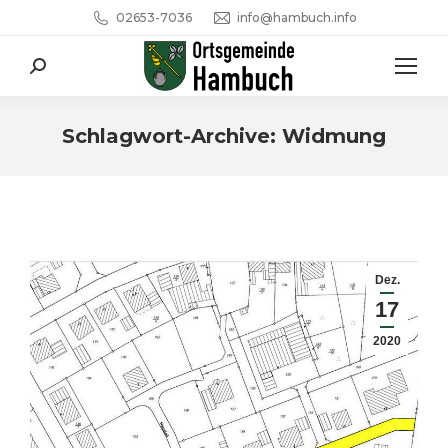
02653-7036
info@hambuch.info
Search:
Schlagwort-Archive:
Widmung
Sie befinden sich hier:
Dez.
17
2020