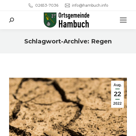
02653-7036
info@hambuch.info
Search:
Schlagwort-Archive:
Regen
Sie befinden sich hier:
Aug.
22
2022