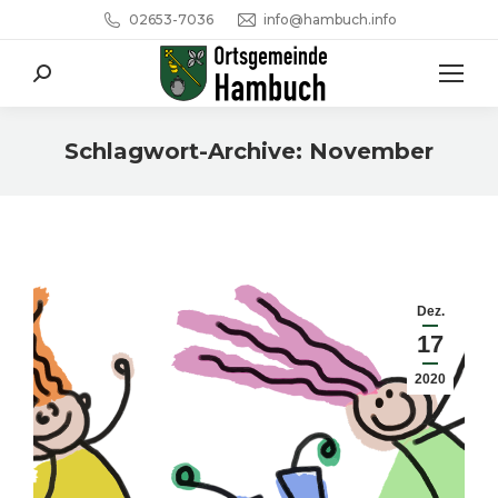
02653-7036
info@hambuch.info
Search:
Schlagwort-Archive:
November
Sie befinden sich hier:
Dez.
17
2020