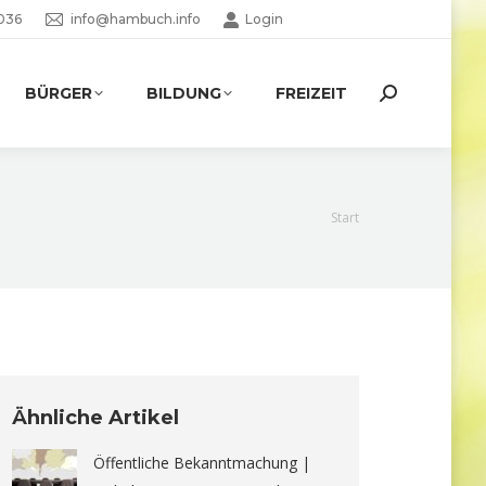
036
info@hambuch.info
Login
BÜRGER
BILDUNG
FREIZEIT
Search:
Sie befinden
Start
sich hier:
Ähnliche Artikel
Öffentliche Bekanntmachung |