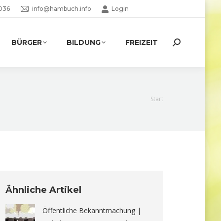
036
info@hambuch.info
Login
BÜRGER
BILDUNG
FREIZEIT
Search:
Sie befinden
Start
sich hier:
Ähnliche Artikel
Öffentliche Bekanntmachung |