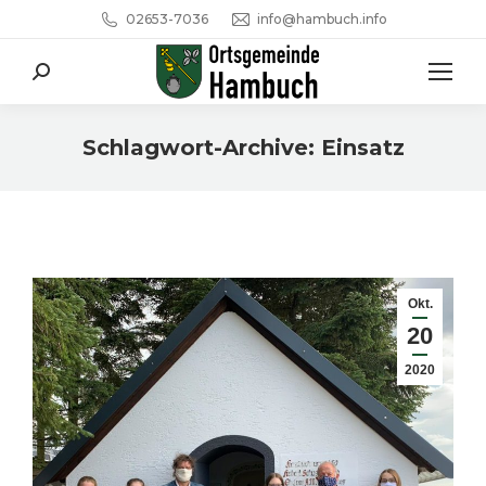
02653-7036
info@hambuch.info
Search:
Schlagwort-Archive:
Einsatz
Sie befinden sich hier:
Okt.
20
2020