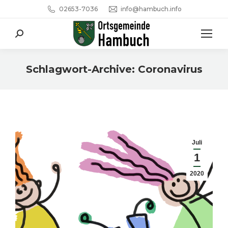
02653-7036
info@hambuch.info
Search:
Schlagwort-Archive:
Coronavirus
Sie befinden sich hier:
Juli
1
2020