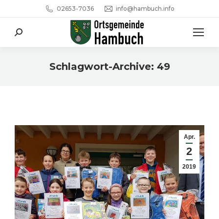
02653-7036
info@hambuch.info
Search:
Schlagwort-Archive:
49
Sie befinden sich hier:
Apr.
2
2019