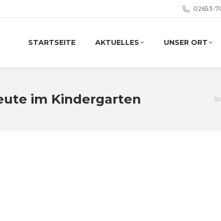
02653-7
STARTSEITE
AKTUELLES
UNSER ORT
eute im Kindergarten
Si
St