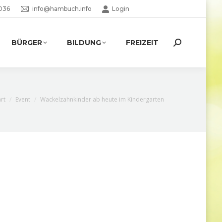
036
info@hambuch.info
Login
BÜRGER
BILDUNG
FREIZEIT
Search:
e befinden sich hier:
art
Event
Wackelzahnkinder ab heute im Kindergarten