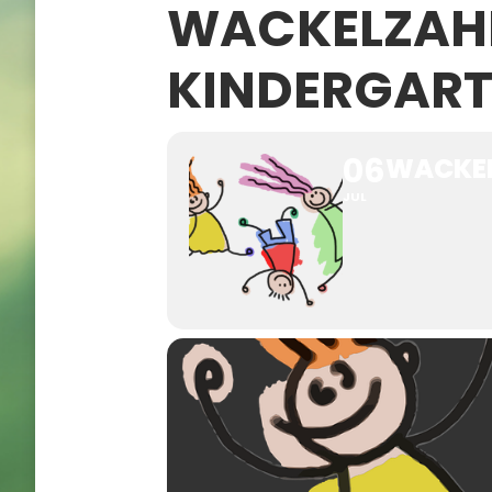
WACKELZAHN
KINDERGAR
06
WACKEL
JUL