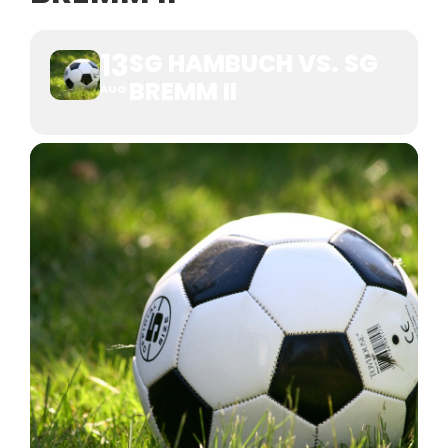
13
SG HAMBUCH VS. SG
BREMM II
AUG