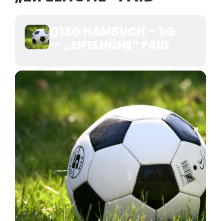
01
SG HAMBUCH – SG
„EIFELHÖHE“ FAID
MAI