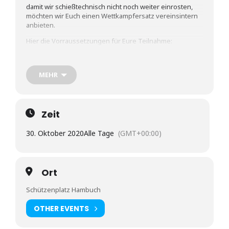
damit wir schießtechnisch nicht noch weiter einrosten,
möchten wir Euch einen Wettkampfersatz vereinsintern
anbieten.
Hier die Vorraussetzungen für Eure Teilnahme:
Zeitraum: freitags vom 2. Oktober bis 18. Dezember
2020
MEHR
Mindestteilnahme: die besten 4 Schießen pro
Disziplin werden gewertet
Zeit
Disziplin: Luftgewehr – Schüler (bis 14 Jahre), Jugend
30. Oktober 2020
Alle Tage
(GMT+00:00)
(bis 21 Jahre), Schützen (über 21 Jahre) aufgelegt
Kleinkaliber – Schützen aufgelegt
Ihr könnt vor und nach der Wertungsserie üben,
Ort
wenn Ihr die Wertungsserie schießen wollt, meldet
Schützenplatz Hambuch
Ihr Euch beim Schießmeister/Jungschützenmeister
an. Dieser wertet die Serie aus.
OTHER EVENTS
Eine Serie/Disziplin pro Trainigstag