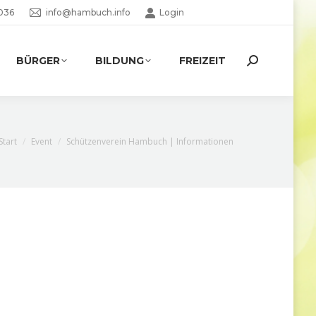
036
info@hambuch.info
Login
BÜRGER
BILDUNG
FREIZEIT
Search:
Sie befinden sich hier:
Start
Event
Schützenverein Hambuch | Informationen