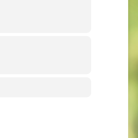
hr geöffnet.
it dem Antreten der
Schützen unseren König begleiten