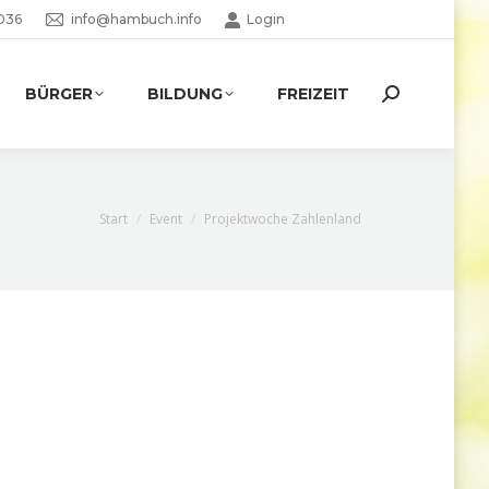
036
info@hambuch.info
Login
BÜRGER
BILDUNG
FREIZEIT
Search:
Sie befinden sich hier:
Start
Event
Projektwoche Zahlenland