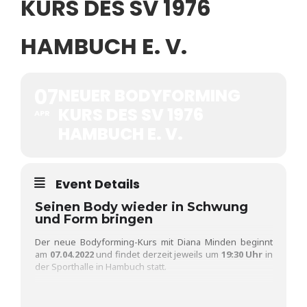
KURS DES SV 1976
HAMBUCH E. V.
07
NEUER BODYFORMING
KURS DES SV 1976
APR
HAMBUCH E. V.
Event Details
Seinen Body wieder in Schwung
und Form bringen
Der neue Bodyforming-Kurs mit Diana Minden beginnt
am
07.04.2022
und findet derzeit jeweils um
19:30 Uhr
in
der Sporthalle in Hambuch statt.
Für die Teilnahme gelten die jeweils gültigen Corona-
Regeln, aktuell 3G (geimpft, genesen, getestet).