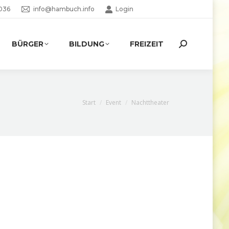
036
info@hambuch.info
Login
BÜRGER
BILDUNG
FREIZEIT
Search:
Sie befinden sich hier:
Start
Event
Nachttheater