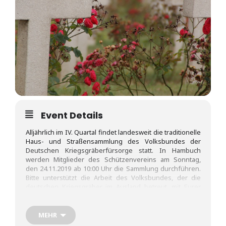
Event Details
Alljährlich im IV. Quartal findet landesweit die traditionelle
Haus- und Straßensammlung des Volksbundes der
Deutschen Kriegsgräberfürsorge statt. In Hambuch
werden Mitglieder des Schützenvereins am Sonntag,
den 24.11.2019 ab 10:00 Uhr die Sammlung durchführen.
Bitte unterstützt die Arbeit des Volksbundes, der die
deutschen Kriegsgräber im Ausland betreut, mit Eurer
Spende. Dem Schützenverein, der schon seit Jahren
diese Sammlungen in Hambuch durchführt, danke ich für
dessen Einsatz ganz herzlich.
MEHR