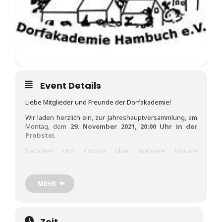
Event Details
Liebe Mitglieder und Freunde der Dorfakademie!
Wir laden herzlich ein, zur Jahreshauptversammlung, am
Montag, dem
29. November 2021, 20:00 Uhr in der
Probstei.
Nachdem uns Corona über mehrere Monate
ausgebremst hatte, ist nun wieder etwas Licht am Ende
des Tunnels zu sehen. Der Neustart hat bereits
begonnen und die Herausforderung wird sein, unter
MEHR
noch etwas fragilen Bedingungen ein attraktives
Programm zu erstellen und umzusetzen. Dazu braucht
es einen engagierten Vorstand, den positiven Zuspruch
der Bevölkerung und die große Beteiligung unserer
Zeit