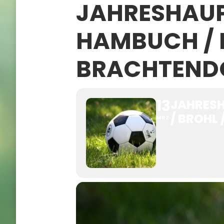
JAHRESHAUP
HAMBUCH / K
BRACHTENDO
13
JAHRESH
/ BROHL
MRZ