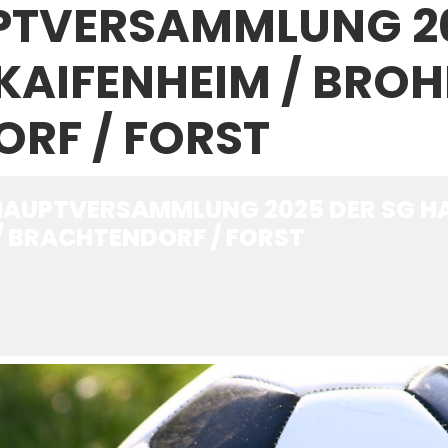
TVERSAMMLUNG 20
AIFENHEIM / BROHL
RF / FORST
AUPTVERSAMMLUNG 2025 DER SG HA
 / BRACHTENDORF / FORST