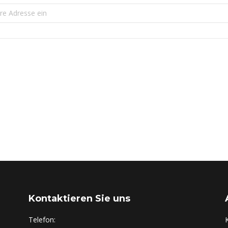
eshauptversammlung 2025 der SG Hambuch / Kaifenheim / Brohl / Br
Kontaktieren Sie uns
Telefon: