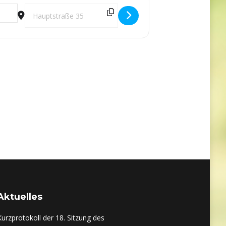
achtendorf / Forst [UGebQsMtn]
Destination Address - Jahreshauptversammlung 2025 der SG 
Aktuelles
Kurzprotokoll der 18. Sitzung des