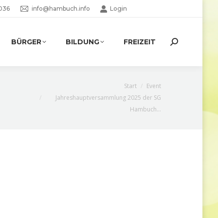
036
info@hambuch.info
Login
BÜRGER
BILDUNG
FREIZEIT
Search:
Sie befinden sich hier:
Start
Event
Jahreshauptversammlung 2025 der SG
Hambuch…