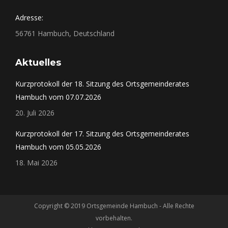
Allen Besucherinnen und Besuchern wünsche ich
Adresse:
fröhliche Festtage voller Freude, netter Begegnungen
und unvergesslicher Momente. Lasst uns gemeinsam
56761 Hambuch, Deutschland
feiern und schöne Erinnerungen schaffen!
Viel Spaß auf unserer Kirmes!
Aktuelles
Euer
Kurzprotokoll der 18. Sitzung des Ortsgemeinderates
Matthias Hetger, Ortsbürgermeister
Hambuch vom 07.07.2026
von Hambuch
20. Juli 2026
Kurzprotokoll der 17. Sitzung des Ortsgemeinderates
Hambuch vom 05.05.2026
18. Mai 2026
Copyright © 2019 Ortsgemeinde Hambuch - Alle Rechte
vorbehalten.