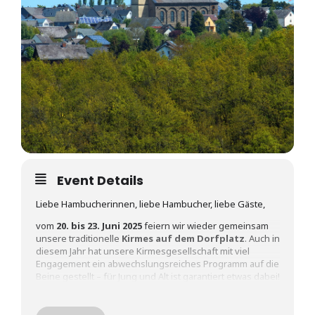
Event Details
Liebe Hambucherinnen, liebe Hambucher, liebe Gäste,
vom
20. bis 23. Juni 2025
feiern wir wieder gemeinsam
unsere traditionelle
Kirmes auf dem Dorfplatz
. Auch in
diesem Jahr hat unsere Kirmesgesellschaft mit viel
Engagement ein abwechslungsreiches Programm auf die
Beine gestellt – für Jung und Alt ist garantiert etwas dabei!
Der Startschuss fällt am
Freitag um 18 Uhr
mit der
Eröffnung des Bierbrunnens. Genießt kühle Getränke