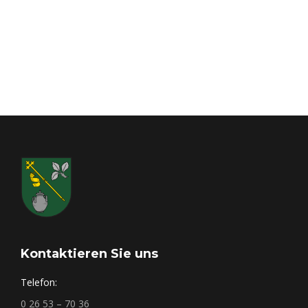
Für unsere kleinen Gäste gibt es um
15 Uhr
eine
zauberhafte
Handpuppenshow mit Mitmachtheater
.
Außerdem sorgen eine
Hüpfburg
, ein
Karussell
und
süße Leckereien für jede Menge Spaß und Unterhaltung!
Der
Kirmesmontag
ist ein fester Termin im Kalender
aller Freunde der Hambucher Kirmes. Nach dem
gemeinsamen
Kirchgang um
9:30 Uhr
begleitet uns der
Spielmannszug erneut zum Kirmesplatz. Dort findet die
beliebte
Verlosung des Schützenvereins
statt und lädt
zum geselligen
Frühschoppen
ein. Am Nachmittag sorgt
der DJ bei der Open-Air-Party für ausgelassene
Stimmung.
Ein großes Dankeschön gilt dem gesamten Team der
Kirmesgesellschaft sowie allen weiteren Helferinnen und
Helfern, die mit ihrem Einsatz und ihrer Unterstützung –
ob sichtbar oder im Hintergrund – zum Gelingen unserer
Kirmes beitragen. Ihr macht dieses Fest zu etwas ganz
Besonderem!
Kontaktieren Sie uns
Lasst uns gemeinsam zeigen, wie sehr uns unsere
Kirmes am Herzen liegt!
Schmückt eure Häuser mit
Telefon:
den Fahnen
und sorgt so dafür, dass unser ganzes Dorf
in festlichem Glanz erstrahlt.
0 26 53 – 70 36