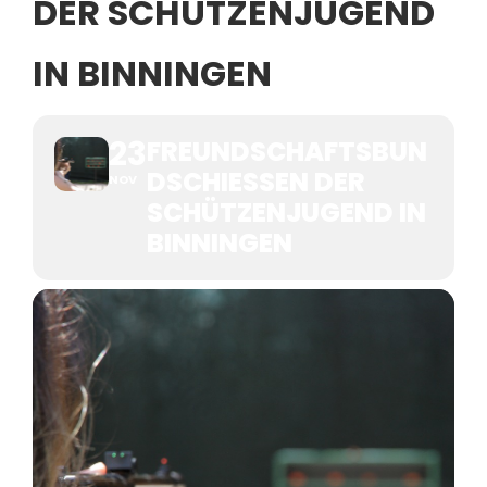
ER SCHÜTZENJUGEND I
N BINNINGEN
23
FREUNDSCHAFTSBUN
DSCHIESSEN DER S
NOV
CHÜTZENJUGEND IN B
INNINGEN