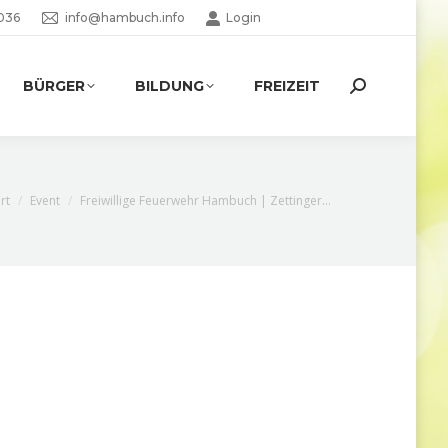
036
info@hambuch.info
Login
BÜRGER
BILDUNG
FREIZEIT
Search:
e befinden sich hier:
rt
Event
Freiwillige Feuerwehr Hambuch | Zettinger…