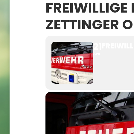
FREIWILLIG
ZETTINGER 
21
FREIWIL
APR