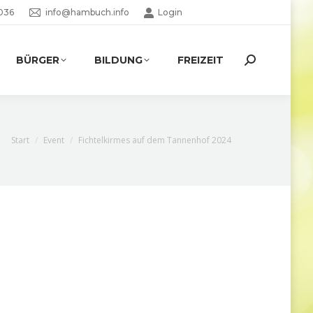
036
info@hambuch.info
Login
BÜRGER
BILDUNG
FREIZEIT
Search:
Sie befinden sich hier:
Start
Event
Fichtelkirmes auf dem Tannenhof 2024