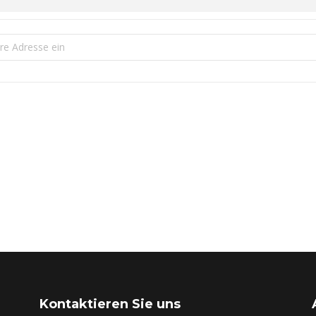
telkirmes auf dem Tannenhof 2024 [PV56VPdVm]
Kontaktieren Sie uns