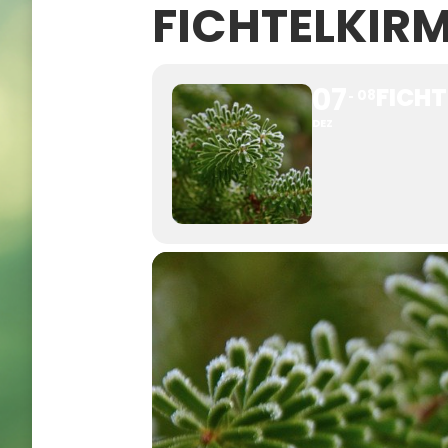
FICHTELKIR
07
FICHT
08
DEZ