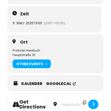
Öffentliche Sitzung:
Zeit
Einwohnerfragestunde gemäß § 16 a GemO
9. März 2020
19:00
(GMT+00:00)
Beratung und Beschlussfassung über den
Forstwirtschaftsplan der Ortsgemeinde Hambuch für
das Forstwirtschaftsjahr 2020
Ort
Beratung und Beschlussfassung über den Entwurf
Probstei Hambuch
der Haushaltssatzung mit Haushaltsplan der
Hauptstraße 35
Ortsgemeinde Hambuch für das Haushaltsjahr 2020
OTHER EVENTS
Mitteilungen des Vorsitzenden
Nichtöffentliche Sitzung:
KALENDER
GOOGLECAL
Planungsangelegenheit
Grundstücksangelegenheit
Get
Address - 7. Sitzung des Ortsgemeinde
Destination Address - 7. Sitzun
Grundstücksangelegenheit
Directions