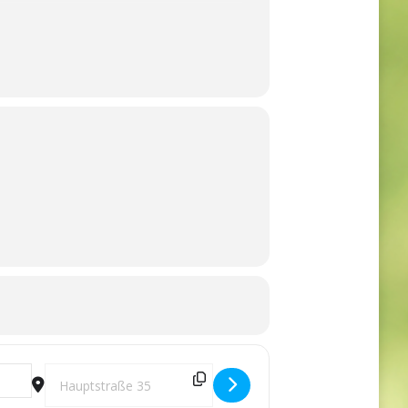
h]
Destination Address - 4. Sitzung des Rechnungsprüfungs-Au