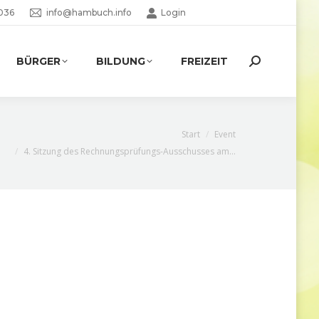
036
info@hambuch.info
Login
BÜRGER
BILDUNG
FREIZEIT
Search:
e befinden sich hier:
Start
Event
4. Sitzung des Rechnungsprüfungs-Ausschusses am…