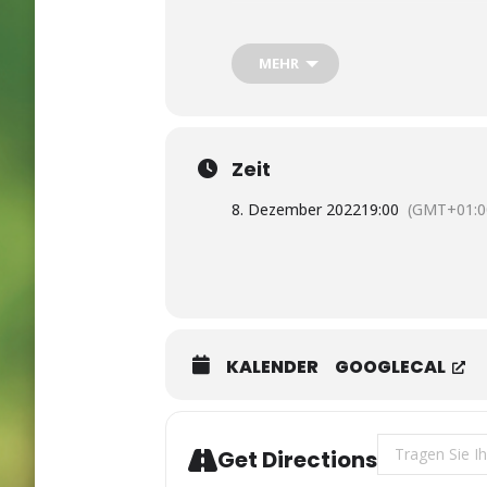
Raum
Probst
Tagesordnung
MEHR
Nichtöffentliche Sitzung
Prüfungsangelegenheit
Mitteilungen des Vorsitzenden
Zeit
Masken bei Gremiensitzungen:
8. Dezember 2022
19:00
(GMT+01:0
Bei allen Gremiensitzungen wird das
Ortsgemeinde Hambuch, 25.11.2022
Herbert Sesterhenn, Vorsitzender
©
Region im Blick
KALENDER
GOOGLECAL
Address - 4. S
Get Directions