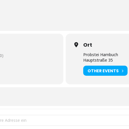
ei
Ort
Probstei Hambuch
0)
Hauptstraße 35
 Tragen einer Maske bis zur Einnahme eines Sitzplatzes empfohlen.
OTHER EVENTS
itzung des Rechnungsprüfungs-Ausschusses am 08.12.2022 [3eWTE8y3