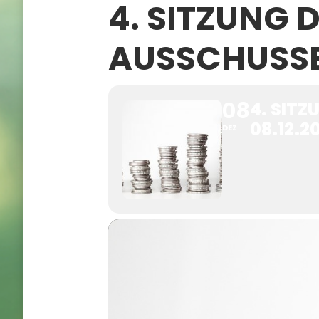
4. SITZUNG
AUSSCHUSSES
08
4. SIT
08.12.2
DEZ