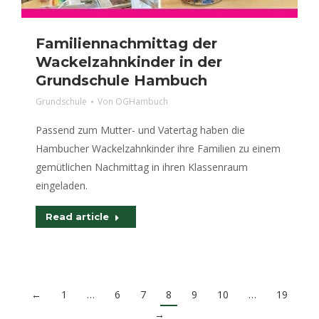
Familiennachmittag der
Wackelzahnkinder in der
Grundschule Hambuch
Grundschule
Von
OGHambuch
Passend zum Mutter- und Vatertag haben die
Hambucher Wackelzahnkinder ihre Familien zu einem
gemütlichen Nachmittag in ihren Klassenraum
eingeladen.
Read article
←
1
…
6
7
8
9
10
…
19
→