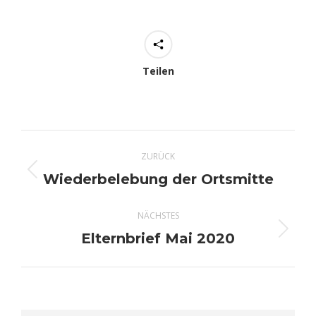
Teilen
Kommentarnavigation
ZURÜCK
Wiederbelebung der Ortsmitte
Vorheriger
Beitrag:
NÄCHSTES
Elternbrief Mai 2020
Nächster
Beitrag: